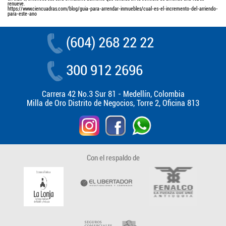
renueve.
https://www.ciencuadras.com/blog/guia-para-arrendar-inmuebles/cual-es-el-incremento-del-arriendo-
para-este-ano
(604) 268 22 22
300 912 2696
Carrera 42 No.3 Sur 81 - Medellín, Colombia
Milla de Oro Distrito de Negocios, Torre 2, Oficina 813
Con el respaldo de