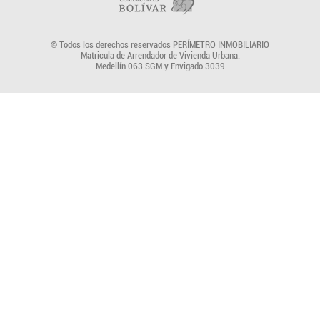
© Todos los derechos reservados PERÍMETRO INMOBILIARIO
Matricula de Arrendador de Vivienda Urbana:
Medellín 063 SGM y Envigado 3039